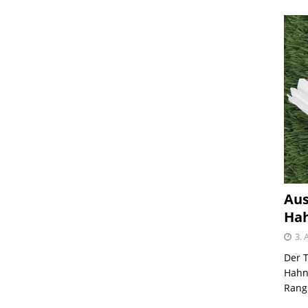
Aus
Hah
3. 
Der T
Hahnh
Rangl