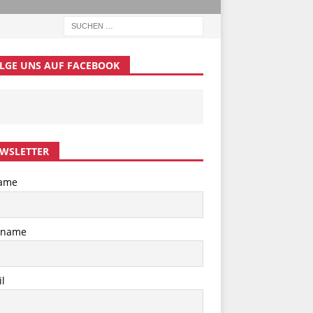
LGE UNS AUF FACEBOOK
WSLETTER
ame
hname
l