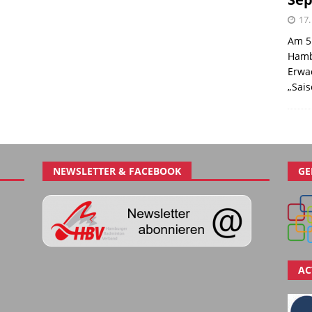
17.
Am 5
Hamb
Erwa
„Sai
NEWSLETTER & FACEBOOK
GE
AC