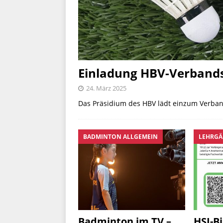
Einladung HBV-Verband
24. März 2025
Das Präsidium des HBV lädt einzum Verban
BADMINTON ALLGEMEIN
LEHRGÄ
Badminton im TV –
HSJ-B