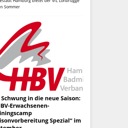
estadt Hamburg bietet der VfL Lohbrügge
en Sommer
 Schwung in die neue Saison:
HBV-Erwachsenen-
iningscamp
isonvorbereitung Spezial“ im
ptember