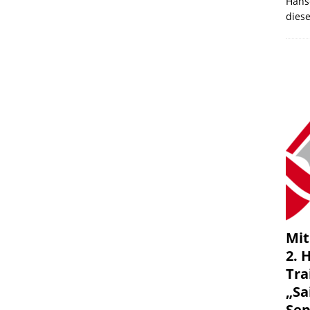
Hans
dies
Mit
2. 
Tra
„Sa
Se