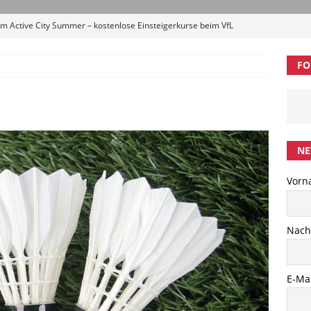
m Active City Summer – kostenlose Einsteigerkurse beim VfL
ELDUNGEN
FO
 in die neue Saison: 2. HBV-Erwachsenen-Trainingscamp
l“ im September
BREITENSPORT
p #5: Zwei Tage Badminton, Austausch und Entwicklung in
NE
Singh startet am Bundesstützpunkt Hamburg
LEISTUNGSSPORT
Vorn
ibung 1. Trittauer Hahnheide Cup 2026 (U13-U19)
AMTLICHE
Nac
E-Mai