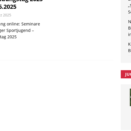
6.2025
„
S
rz 2025
N
ng online: Seminare
B
er Sportjugend –
i
tag 2025
K
B
JU