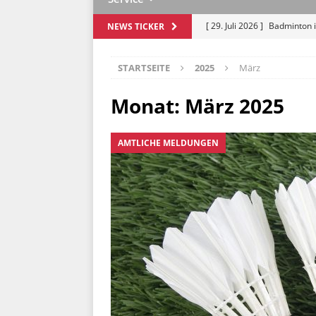
[ 29. Juli 2026 ]
Badminton i
NEWS TICKER
Lohbrügge
AMTLICHE M
STARTSEITE
2025
März
[ 17. Juli 2026 ]
Mit Schwung
„Saisonvorbereitung Spezia
Monat:
März 2025
[ 13. Juli 2026 ]
NextGen Cam
AMTLICHE MELDUNGEN
Hamburg
JUGEND
[ 10. Juli 2026 ]
Kamaldeep 
[ 3. August 2026 ]
Ausschre
MELDUNGEN