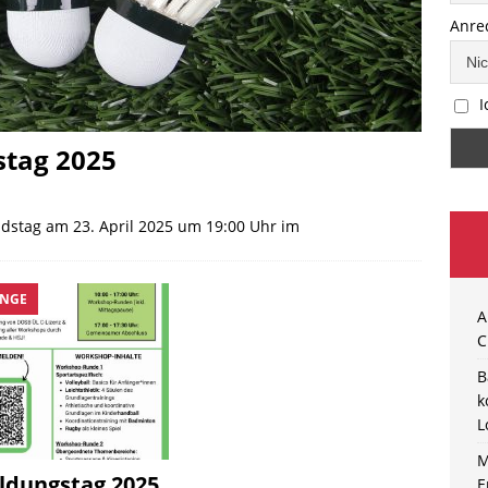
Anre
I
stag 2025
dstag am 23. April 2025 um 19:00 Uhr im
NGE
A
C
B
k
L
M
ildungstag 2025
E