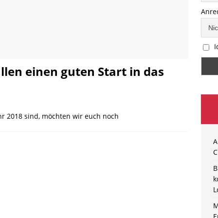
Anre
I
len einen guten Start in das
hr 2018 sind, möchten wir euch noch
A
C
B
k
L
M
E