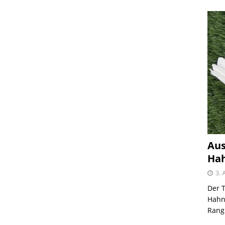
Aus
Hah
3. 
Der T
Hahnh
Rangl