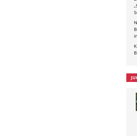
„
S
N
B
i
K
B
JU