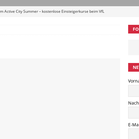
 in die neue Saison: 2. HBV-Erwachsenen-Trainingscamp
l“ im September
BREITENSPORT
FO
p #5: Zwei Tage Badminton, Austausch und Entwicklung in
Singh startet am Bundesstützpunkt Hamburg
LEISTUNGSSPORT
ibung 1. Trittauer Hahnheide Cup 2026 (U13-U19)
AMTLICHE
NE
Vorn
m Active City Summer – kostenlose Einsteigerkurse beim VfL
ELDUNGEN
Nac
E-Mai