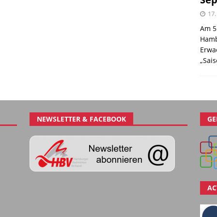
17.
Am 5
Hamb
Erwa
„Sai
NEWSLETTER & FACEBOOK
GE
AC