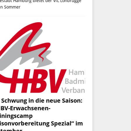
estadt Hamburg bietet der VfL Lohbrügge
en Sommer
 Schwung in die neue Saison:
HBV-Erwachsenen-
iningscamp
isonvorbereitung Spezial“ im
ptember