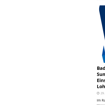
Bad
Sum
Ein
Loh
29.
Im R