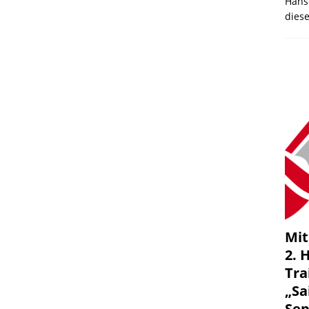
Hans
dies
Mit
2. 
Tra
„Sa
Se