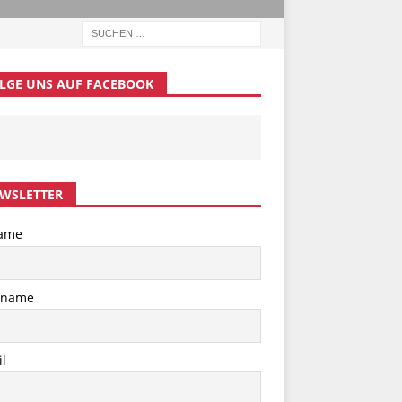
LGE UNS AUF FACEBOOK
WSLETTER
ame
hname
l