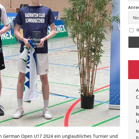
Anre
I
A
C
B
k
L
M
den German Open U17 2024 ein unglaubliches Turnier und
E