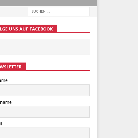
LGE UNS AUF FACEBOOK
WSLETTER
ame
hname
l