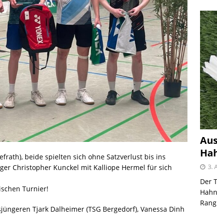
Aus
Hah
rath), beide spielten sich ohne Satzverlust bis ins
3. 
eger Christopher Kunckel mit Kalliope Hermel für sich
Der T
ischen Turnier!
Hahnh
Rangl
jüngeren Tjark Dalheimer (TSG Bergedorf), Vanessa Dinh