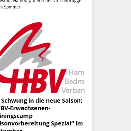
estadt Hamburg bietet der VfL Lohbrügge
en Sommer
 Schwung in die neue Saison:
HBV-Erwachsenen-
iningscamp
isonvorbereitung Spezial“ im
ptember