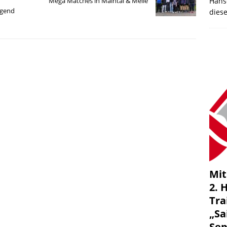
Mega Matches in Maintal & Melle
Hans
ugend
dies
Mit
2. 
Tra
„Sa
Se