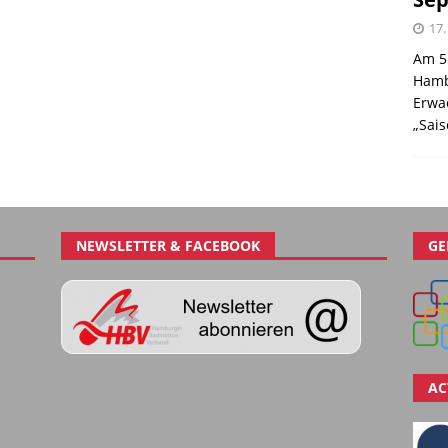
17.
Am 5
Hamb
Erwa
„Sai
NEWSLETTER & FACEBOOK
GE
AC