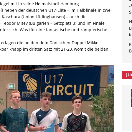
egel mit in seine Heimatstadt Hamburg.
„
ieß neben der deutschen U17-Elite – im Halbfinale in zwei
S
 Kaschura (Union Lüdinghausen) – auch die
N
e Teodor Mitev (Bulgarien – Setzplatz 3) und im Finale
B
inter sich. Was für eine fantastische und kämpferische
i
nterlagen die beiden dem Dänischen Doppel Mikkel
K
bar knapp im dritten Satz mit 21-23, womit die beiden
B
JU