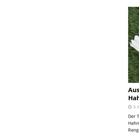
Aus
Hah
3. 
Der T
Hahnh
Rangl