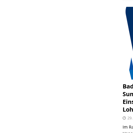
Bad
Sum
Ein
Loh
29.
Im R