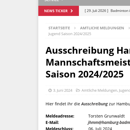
[ 29. Juli 2026 ]
Badminton i
NEWS TICKER
Lohbrügge
AMTLICHE M
STARTSEITE
AMTLICHE MELDUNGEN
[ 17. Juli 2026 ]
Mit Schwung
Jugend Saison 2024/2025
„Saisonvorbereitung Spezia
Ausschreibung Ha
[ 13. Juli 2026 ]
NextGen Cam
Mannschaftsmeist
Hamburg
JUGEND
[ 10. Juli 2026 ]
Kamaldeep 
Saison 2024/2025
[ 3. August 2026 ]
Ausschre
MELDUNGEN
3. Juni 2024
Amtliche Meldungen
,
Jugen
Hier findet ihr die
Ausschreibung
zur Hambur
Meldeadresse:
Torsten Grunwaldt
E-Mail:
jhmm@hamburg-badmi
Meldeschluss:
06. Juli 2024