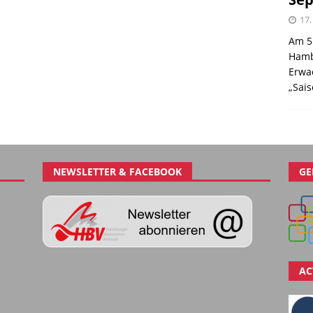
17.
Am 5
Hamb
Erwa
„Sai
NEWSLETTER & FACEBOOK
GE
AC