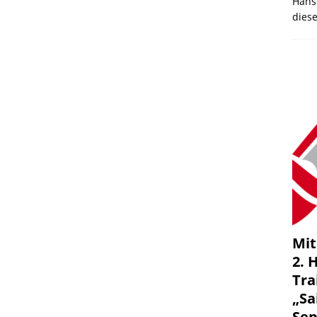
Hans
dies
Mit
2. 
Tra
„Sa
Se