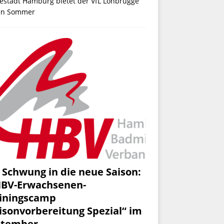
estadt Hamburg bietet der VfL Lohbrügge
en Sommer
 Schwung in die neue Saison:
HBV-Erwachsenen-
iningscamp
isonvorbereitung Spezial“ im
ptember