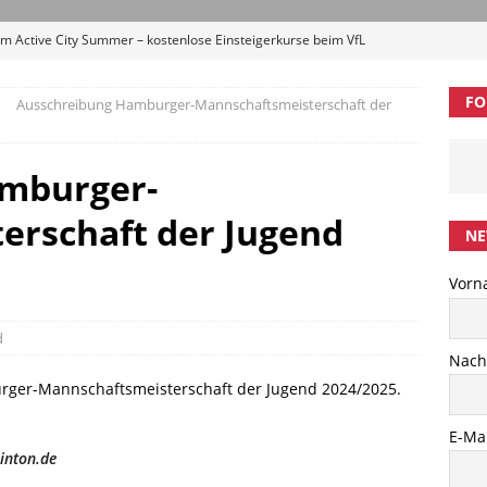
m Active City Summer – kostenlose Einsteigerkurse beim VfL
ELDUNGEN
FO
Ausschreibung Hamburger-Mannschaftsmeisterschaft der
 in die neue Saison: 2. HBV-Erwachsenen-Trainingscamp
l“ im September
BREITENSPORT
mburger-
p #5: Zwei Tage Badminton, Austausch und Entwicklung in
erschaft der Jugend
NE
Singh startet am Bundesstützpunkt Hamburg
LEISTUNGSSPORT
Vorn
ibung 1. Trittauer Hahnheide Cup 2026 (U13-U19)
AMTLICHE
d
Nac
ger-Mannschaftsmeisterschaft der Jugend 2024/2025.
E-Mai
nton.de