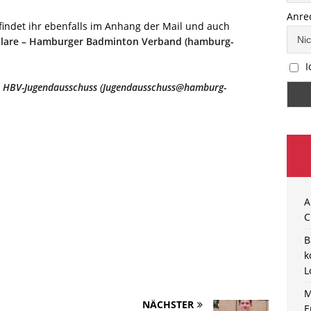
Anre
findet ihr ebenfalls im Anhang der Mail und auch
are – Hamburger Badminton Verband (hamburg-
I
n
HBV-Jugendausschuss
(
Jugendausschuss@hamburg-
A
C
B
k
L
M
NÄCHSTER
E