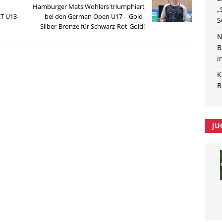
Hamburger Mats Wohlers triumphiert
„
LT U13-
bei den German Open U17 – Gold-
S
Silber-Bronze für Schwarz-Rot-Gold!
N
B
i
K
B
JU