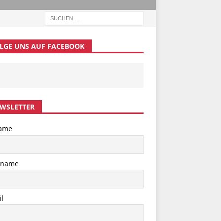
LGE UNS AUF FACEBOOK
WSLETTER
ame
hname
l