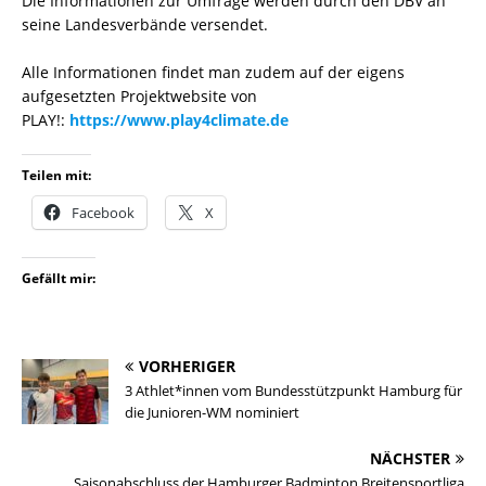
Die Informationen zur Umfrage werden durch den DBV an
seine Landesverbände versendet.
Alle Informationen findet man zudem auf der eigens
aufgesetzten Projektwebsite von
PLAY!:
https://www.play4climate.de
Teilen mit:
Facebook
X
Gefällt mir:
VORHERIGER
3 Athlet*innen vom Bundesstützpunkt Hamburg für
die Junioren-WM nominiert
NÄCHSTER
Saisonabschluss der Hamburger Badminton Breitensportliga