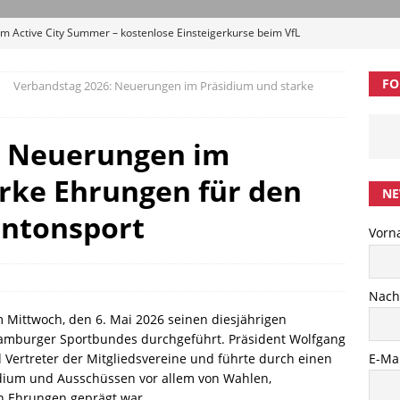
m Active City Summer – kostenlose Einsteigerkurse beim VfL
ELDUNGEN
FO
Verbandstag 2026: Neuerungen im Präsidium und starke
 in die neue Saison: 2. HBV-Erwachsenen-Trainingscamp
l“ im September
BREITENSPORT
: Neuerungen im
p #5: Zwei Tage Badminton, Austausch und Entwicklung in
rke Ehrungen für den
NE
Singh startet am Bundesstützpunkt Hamburg
LEISTUNGSSPORT
ntonsport
Vorn
ibung 1. Trittauer Hahnheide Cup 2026 (U13-U19)
AMTLICHE
Nac
Mittwoch, den 6. Mai 2026 seinen diesjährigen
Hamburger Sportbundes durchgeführt. Präsident Wolfgang
E-Mai
 Vertreter der Mitgliedsvereine und führte durch einen
dium und Ausschüssen vor allem von Wahlen,
n Ehrungen geprägt war.