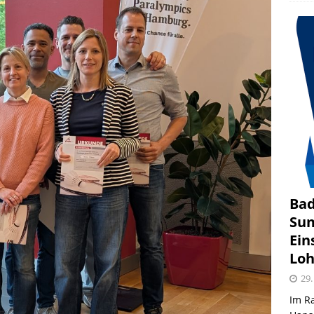
Bad
Sum
Ein
Loh
29.
Im R