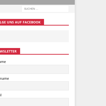
LGE UNS AUF FACEBOOK
WSLETTER
ame
hname
l