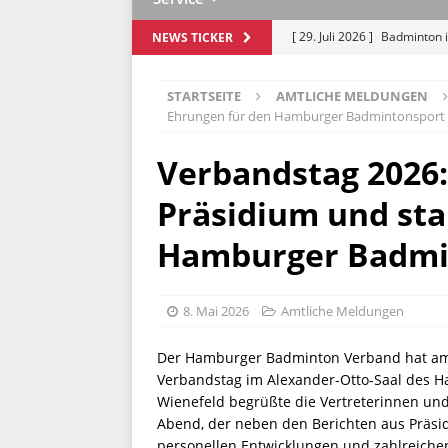
[ 29. Juli 2026 ]
Badminton i
NEWS TICKER
Lohbrügge
AMTLICHE M
STARTSEITE
AMTLICHE MELDUNGEN
[ 17. Juli 2026 ]
Mit Schwung
Ehrungen für den Hamburger Badmintonsport
„Saisonvorbereitung Spezia
Verbandstag 2026
[ 13. Juli 2026 ]
NextGen Cam
Präsidium und sta
Hamburg
JUGEND
[ 10. Juli 2026 ]
Kamaldeep 
Hamburger Badmi
[ 3. August 2026 ]
Ausschre
MELDUNGEN
8. Mai 2026
Amtliche Meldungen
Der Hamburger Badminton Verband hat am 
Verbandstag im Alexander-Otto-Saal des 
Wienefeld begrüßte die Vertreterinnen und
Abend, der neben den Berichten aus Präsi
personellen Entwicklungen und zahlreiche