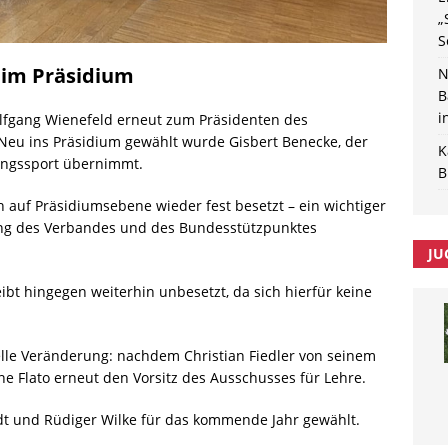
„
S
 im Präsidium
N
B
i
fgang Wienefeld erneut zum Präsidenten des
eu ins Präsidium gewählt wurde Gisbert Benecke, der
K
tungssport übernimmt.
B
 auf Präsidiumsebene wieder fest besetzt – ein wichtiger
klung des Verbandes und des Bundesstützpunktes
JU
ibt hingegen weiterhin unbesetzt, da sich hierfür keine
lle Veränderung: nachdem Christian Fiedler von seinem
e Flato erneut den Vorsitz des Ausschusses für Lehre.
t und Rüdiger Wilke für das kommende Jahr gewählt.