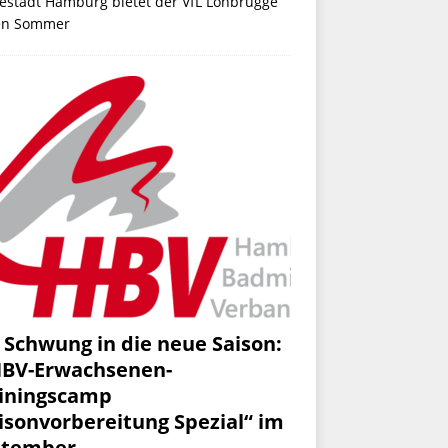
estadt Hamburg bietet der VfL Lohbrügge
en Sommer
 Schwung in die neue Saison:
HBV-Erwachsenen-
iningscamp
isonvorbereitung Spezial“ im
ptember