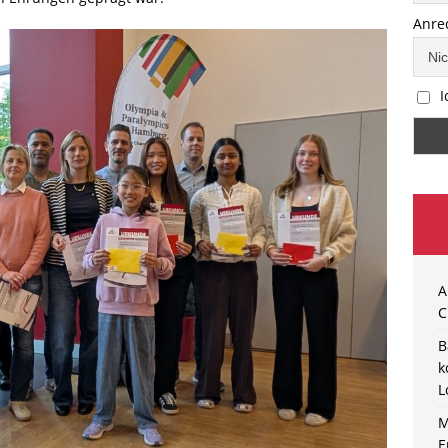
Anre
I
A
C
B
k
L
M
E