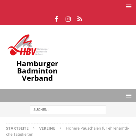
Hamburger
Badminton
Verband
STARTSEITE
VEREINE
Hö­he­re Pau­scha­len für eh­ren­amt­li­
che Tä­tig­kei­ten