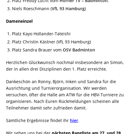
Platz Freddy Lucht vom
Horner TV – Badminton
.
Niels Roeschmann (
VfL 93 Hamburg
)
Dameneinzel
Platz Kayo Hollander-Tateishi
Platz Christin Kästner (VfL 93 Hamburg)
Platz Sandra Brauer vom
OSV Badminton
Herzlichen Glückwunsch nochmal insbesondere an Simon,
der in allen drei Disziplinen den 1. Platz erreichte.
Dankeschön an Ronny, Björn, Inken und Sandra für die
Ausrichtung und Turnierorganisation. Wir werden
versuchen, öfter die Halle am ATW für die HBV-Turniere zu
organisieren. Nach Euren Rückmeldungen scheinen alle
Teilnehmer damit sehr zufrieden damit.
Sämtliche Ergebnisse findet ihr
hier
.
Wir sehen uns bei der
nächsten Rangliste am 27. und 28.